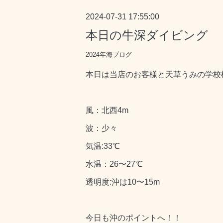
2024-07-31 17:55:00
本日の牛深ダイビング
2024年海ブログ
本日は当店のお客様と
天草うみの学校
風：北西4m
波：少々
気温:33℃
水温：26〜27℃
透明度:沖は10〜15m
今日も沖のポイントへ！！