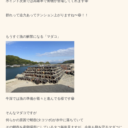
ポイント次第では高確率で青物が登場してくれます🤩
群れって迫力あってテンション上がりますね〜😆！！
もうすぐ漁の解禁になる「マダコ」
牛深では漁の準備が着々と進んでる様です😁
そんなマダコですが
何らかの原因で蛸壺(タコツボ)が水中に落ちていて
その蛸壺を産卵場所にしているタコ毎年見ますが、今年も卵を守るマダコに