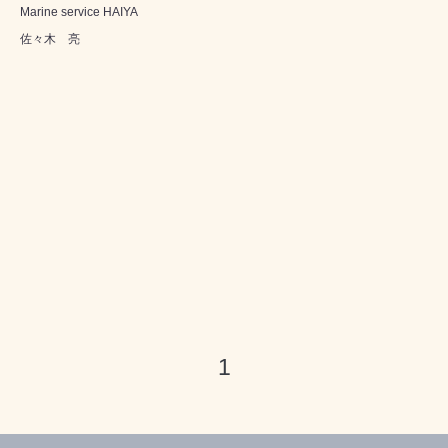
Marine service HAIYA
佐々木 亮
1