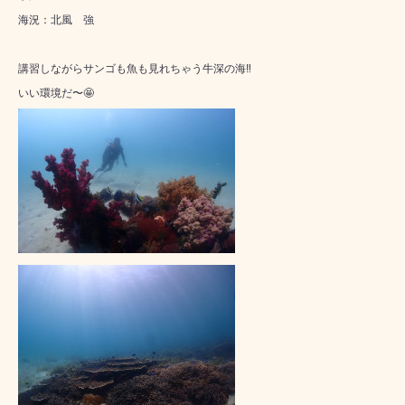
海況：北風 強
講習しながらサンゴも魚も見れちゃう牛深の海‼️
いい環境だ〜🤩