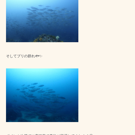
そしてブリの群れ🐟✨