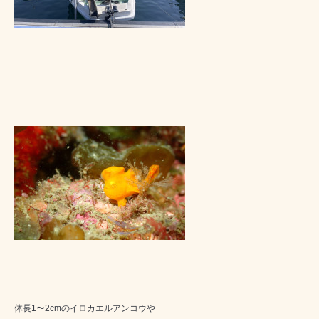
体長1〜2cmのイロカエルアンコウや