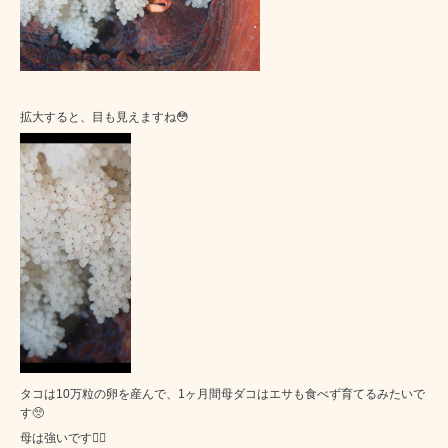
拡大すると、目も見えますね😳
タコは10万粒の卵を産んで、1ヶ月間母ダコはエサも食べず育てるみたいで
す🥺
母は強いです🙇‍♂️