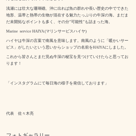
浅瀬には壮大な珊瑚礁、沖に出れば魚の群れや長い歴史の中でできた
地形、温帯と熱帯の生物が混在する魅力たっぷりの牛深の海。
まだま
だ未開拓なポイントも多く、その分”可能性”も詰まった海。
Marine
service HAIYA (マリンサービスハイヤ)
ハイヤは牛深の言葉で南風を意味します。南風のように「暖かいサー
ビス」がしたいという思いからショップの名前をHAIYAにしました。
これから皆さんとまだ見ぬ牛深の秘宝を見つけていけたらと思ってお
ります！
「インスタグラムにて毎日海の様子を発信しております」
代表 佐々木亮
フォトギャラリー