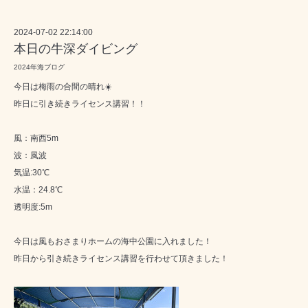
2024-07-02 22:14:00
本日の牛深ダイビング
2024年海ブログ
今日は梅雨の合間の晴れ☀️
昨日に引き続きライセンス講習！！
風：南西5m
波：風波
気温:30℃
水温：24.8℃
透明度:5m
今日は風もおさまりホームの海中公園に入れました！
昨日から引き続きライセンス講習を行わせて頂きました！