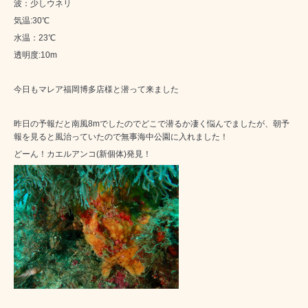
波：少しウネリ
気温:30℃
水温：23℃
透明度:10m
今日も
マレア福岡博多店
様と潜って来ました
昨日の予報だと南風8mでしたのでどこで潜るか凄く悩んでましたが、朝予
報を見ると風治っていたので無事海中公園に入れました！
どーん！カエルアンコ(新個体)発見！