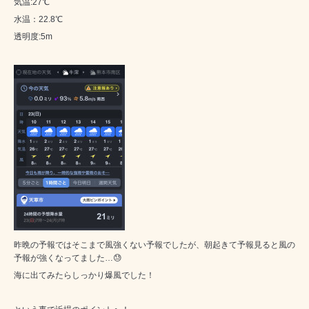
気温:27℃
水温：22.8℃
透明度:5m
昨晩の予報ではそこまで風強くない予報でしたが、朝起きて予報見ると風の
予報が強くなってました…😓
海に出てみたらしっかり爆風でした！