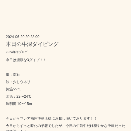
2024-06-29 20:28:00
本日の牛深ダイビング
2024年海ブログ
今日は濃厚な3ダイブ！！
風：南3m
波：少しウネリ
気温:27℃
水温：22〜24℃
透明度:10〜15m
今日から
マレア福岡博多店
様にお越し頂いております！！
今日からずっと時化の予報でしたが、今日の午前中だけ穏やかな予報だった