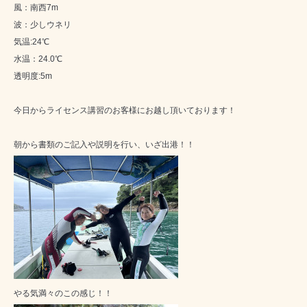
風：南西7m
波：少しウネリ
気温:24℃
水温：24.0℃
透明度:5m
今日からライセンス講習のお客様にお越し頂いております！
朝から書類のご記入や説明を行い、いざ出港！！
やる気満々のこの感じ！！