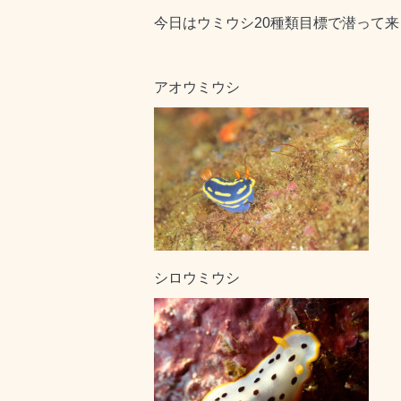
今日はウミウシ20種類目標で潜って
アオウミウシ
シロウミウシ